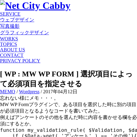
SERVICE
ウェブデザイン
写真撮影
グラフィックデザイン
WORKS
TOPICS
ABOUT US
CONTACT
PRIVACY POLICY
[ WP : MW WP FORM ] 選択項目によっ
て必須項目を指定させる
MEMO
/
Wordpress
/ 2017年04月12日
忘れない様にメモ・・・。
MW WP Formプラグインで、ある項目を選択した時に別の項目
が必須項目となるようなコードを書いてみた。
例えばアンケートのその他を選んだ時に内容を書かせる欄を必
須にするとか。
function my_validation_rule( $Validation, $da
	if ($Data->get( 'アンケート' ) == 'その他'){
