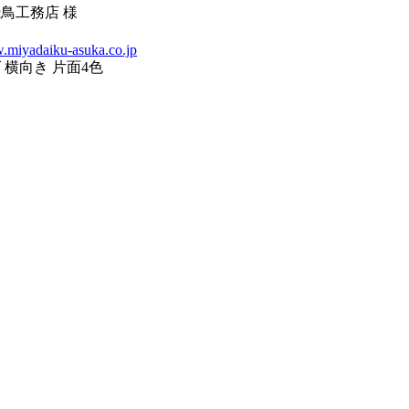
飛鳥工務店 様
w.miyadaiku-asuka.co.jp
 横向き 片面4色