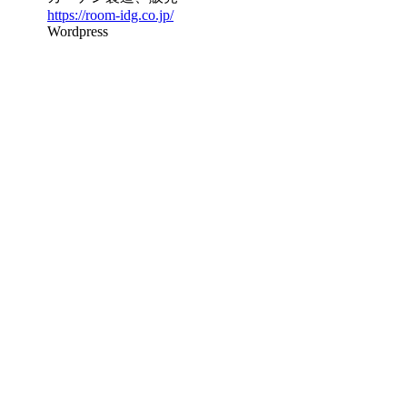
https://room-idg.co.jp/
Wordpress