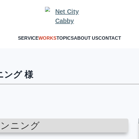
SERVICE
WORKS
TOPICS
ABOUT US
CONTACT
ング 様