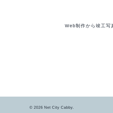
Web制作から竣工写
©
2026 Net City Cabby.